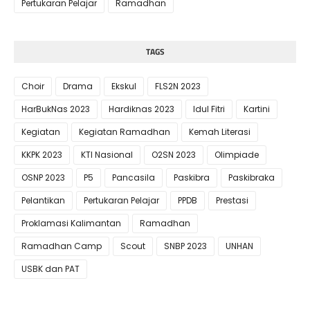
Pertukaran Pelajar
Ramadhan
TAGS
Choir
Drama
Ekskul
FLS2N 2023
HarBukNas 2023
Hardiknas 2023
Idul Fitri
Kartini
Kegiatan
Kegiatan Ramadhan
Kemah Literasi
KKPK 2023
KTI Nasional
O2SN 2023
Olimpiade
OSNP 2023
P5
Pancasila
Paskibra
Paskibraka
Pelantikan
Pertukaran Pelajar
PPDB
Prestasi
Proklamasi Kalimantan
Ramadhan
Ramadhan Camp
Scout
SNBP 2023
UNHAN
USBK dan PAT